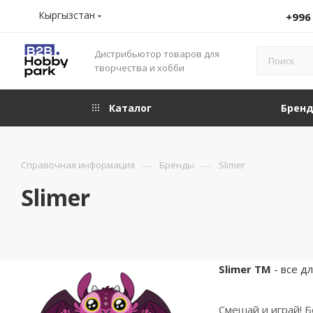
Кыргызстан
+996
Дистрибьютор товаров для
творчества и хобби
Каталог
Брен
—
—
Справочная информация
Бренды
Slimer
Slimer
Slimer ТМ
- все д
Смешай и играй! 