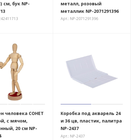
3) см, бук NP-
металл, розовый
713
металлик NP-2071291396
-242411713
Арт.: NP-2071291396
н человека СОНЕТ
Коробка под акварель 24
й, с мячом,
и 36 цв, пластик, палитра
нный, 20 см NP-
NP-2437
4
Арт.: NP-2437