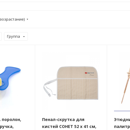
возрастание)
Группа
 поролон,
Пенал-скрутка для
Этюдни
ручка,
кистей СОНЕТ 52 x 41 см,
палитр