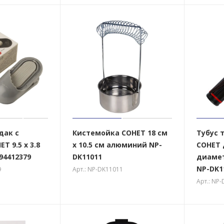
дак с
Кистемойка СОНЕТ 18 см
Тубус 
Т 9.5 x 3.8
х 10.5 см алюминий NP-
СОНЕТ 
94412379
DK11011
диамет
NP-DK1
9
Арт.: NP-DK11011
Арт.: NP