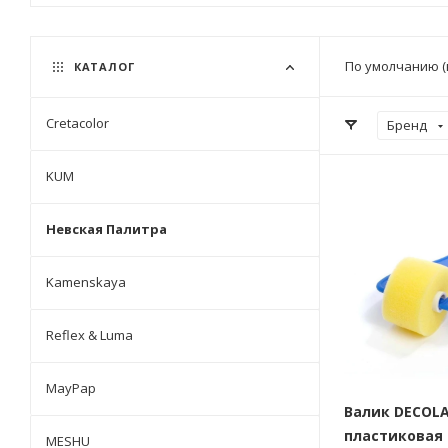
По умолчанию (
КАТАЛОГ
Cretacolor
Бренд
KUM
Невская Палитра
Kamenskaya
Reflex & Luma
MayPap
Валик DECOLA
плаcтиковая 
MESHU