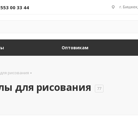
г. Бишкек
 553 00 33 44
ды
Оптовикам
для рисования
лы для рисования
77