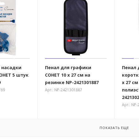
 насадки
Пенал для графики
Пенал 
ОНЕТ 5 штук
СОНЕТ 10 x 27 см на
коротк
9
резинке NP-2421301887
x 27 см
полиэс
769
Арт.: NP-2421301887
242130
Арт.: NP
ПОКАЗАТЬ ЕЩЕ