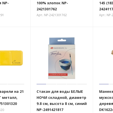
м NP-
100% хлопок NP-
145 (18
2421301762
242411
291
Арт.: NP-2421301762
Арт.: NP
варели на 21
Стакан для воды БЕЛЫЕ
Манеке
 металл,
НОЧИ складной, диаметр
мужско
51301320
9.8 см, высота 8 см, синий
деревя
NP-2491421817
DK1622
320