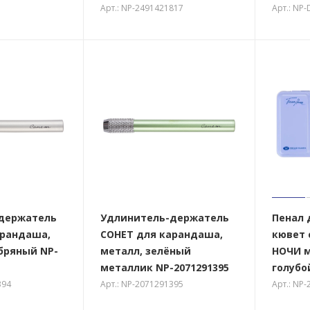
Арт.: NP-2491421817
Арт.: NP
держатель
Удлинитель-держатель
Пенал 
арандаша,
СОНЕТ для карандаша,
кювет 
бряный NP-
металл, зелёный
НОЧИ м
металлик NP-2071291395
голубо
394
Арт.: NP-2071291395
Арт.: NP